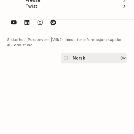
Presse
navn) eller en etikett for oppgaven
Twist
din (ved å skrive
@
etterfulgt av
etikettnavnet).
Sikkerhet
Personvern
Vilkår
Innst. for informasjonskapsler
© Todoist Inc.