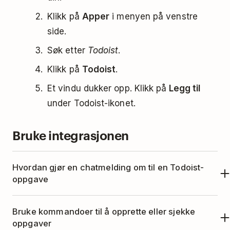
Klikk på
Apper
i menyen på venstre
side.
Søk etter
Todoist
.
Klikk på
Todoist
.
Et vindu dukker opp. Klikk på
Legg til
under Todoist-ikonet.
Bruke integrasjonen
Hvordan gjør en chatmelding om til en Todoist-
oppgave
Før pekeren over meldingen du vil gjøre om
Bruke kommandoer til å opprette eller sjekke
til en oppgave.
oppgaver