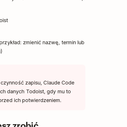
oist
 przykład: zmienić nazwę, termin lub
u)
 czynność zapisu, Claude Code
h danych Todoist, gdy mu to
 przed ich potwierdzeniem.
sz zrobić