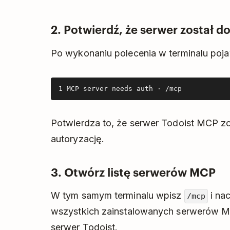
2. Potwierdź, że serwer został d
Po wykonaniu polecenia w terminalu poja
1 MCP server needs auth · /mcp
Potwierdza to, że serwer Todoist MCP zo
autoryzację.
3. Otwórz listę serwerów MCP
W tym samym terminalu wpisz
i nac
/mcp
wszystkich zainstalowanych serwerów 
serwer Todoist.