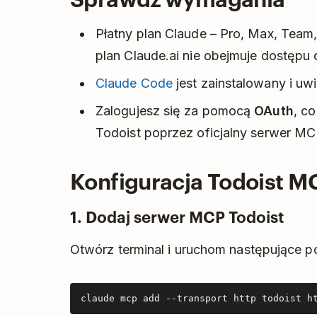
Płatny plan Claude – Pro, Max, Team
plan Claude.ai nie obejmuje dostępu
Claude Code
jest zainstalowany i uw
Zalogujesz się za pomocą
OAuth
, c
Todoist poprzez oficjalny serwer MC
Konfiguracja Todoist 
1. Dodaj serwer MCP Todoist
Otwórz terminal i uruchom następujące po
claude mcp add --transport http todoist h