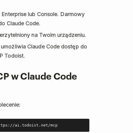
, Enterprise lub Console. Darmowy
 do Claude Code.
ierzytelniony na Twoim urządzeniu.
o umożliwia Claude Code dostęp do
P Todoist.
MCP w Claude Code
lecenie:
ttps://ai.todoist.net/mcp