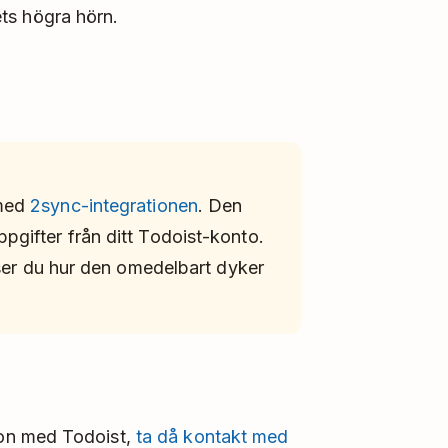
ts högra hörn.
 med
2sync-integrationen
. Den
pgifter från ditt Todoist-konto.
å ser du hur den omedelbart dyker
on med Todoist,
ta då kontakt med