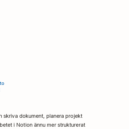
nto
t
an skriva dokument, planera projekt
etet i Notion ännu mer strukturerat