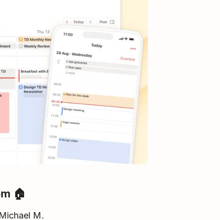
em 🏠
 Michael M.