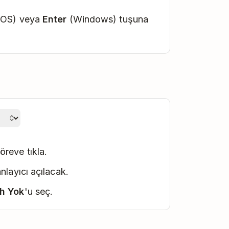
OS) veya
Enter
(Windows) tuşuna
reve tıkla.
nlayıcı açılacak.
ih Yok
'u seç.