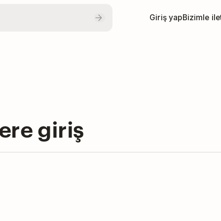
Giriş yap
Bizimle il
ere giriş