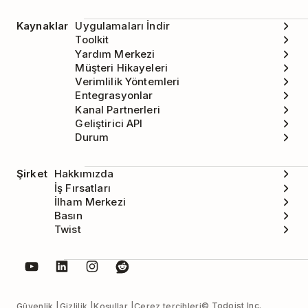
Kaynaklar
Uygulamaları İndir
Toolkit
Yardım Merkezi
Müşteri Hikayeleri
Verimlilik Yöntemleri
Entegrasyonlar
Kanal Partnerleri
Geliştirici API
Durum
Şirket
Hakkımızda
İş Fırsatları
İlham Merkezi
Basın
Twist
© Todoist Inc.
Güvenlik
Gizlilik
Koşullar
Çerez tercihleri