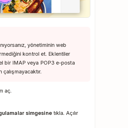
şin.
çeneğinin açık olup olmadığını
anıyorsanız, yönetiminin web
irmediğini kontrol et. Eklentiler
bir e-posta mesajı açtığınızda
isel bir IMAP veya POP3 e-posta
n çalışmayacaktır.
m aç.
gulamalar simgesine
tıkla. Açılır