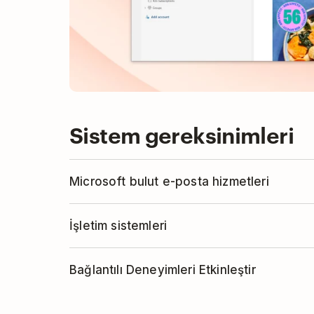
Sistem gereksinimleri
Microsoft bulut e-posta hizmetleri
Outlook eklentisini kullanmak için, aşağı
İşletim sistemleri
hizmetlerinden herhangi biriyle bir e-posta
Outlook Mail için Todoist uygulamasının so
Outlook.com
Bağlantılı Deneyimleri Etkinleştir
aşağıdaki işletim sistemlerinde çalışıp çal
Live.com
Pla
Windows
: Outlook 2019 veya daha s