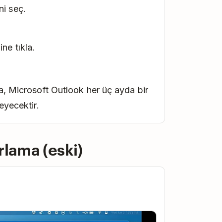
i seç.
ne tıkla.
ra, Microsoft Outlook her üç ayda bir
eyecektir.
rlama (eski)