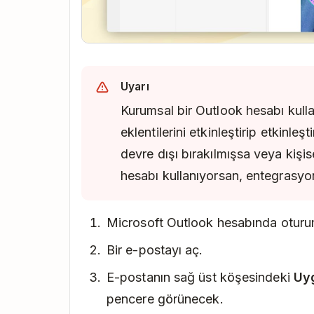
Outlook Hesap Gizlilik Ayarlarınıza
eri
Tıkla
Bağlı deneyimleri yönet.
Tüm bağlı deneyimleri etkinleştir
se
Uyarı
kontrol et.
Kurumsal bir Outlook hesabı kull
Outlook Mail'den çıkıp yeniden açın.
eklentilerini etkinleştirip etkinleşt
Todoist eklentisinin gelen kutunuzda 
devre dışı bırakılmışsa veya kiş
mevcut olup olmadığını kontrol et.
hesabı kullanıyorsan, entegrasyo
Microsoft Outlook hesabında oturu
Bir e-postayı aç.
E-postanın sağ üst köşesindeki
Uy
pencere görünecek.