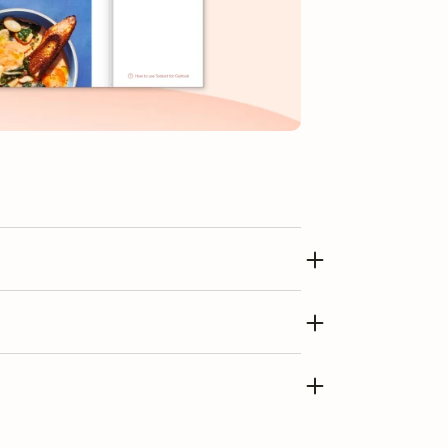
daki desteklenen Microsoft
 hesabı oluştur:
runsuz çalışması için bilgisayarının
ışmadığını kontrol et:
y
onraki bir sürüm