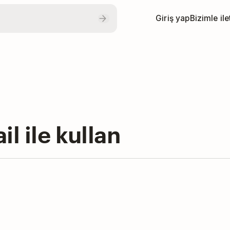
Giriş yap
Bizimle il
l ile kullan