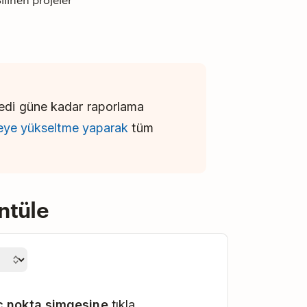
 yedi güne kadar raporlama
ifeye yükseltme yaparak
tüm
ntüle
ç nokta simgesine
tıkla.