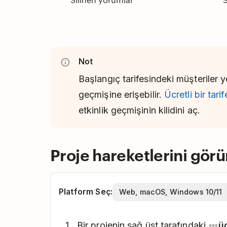
Not
Başlangıç tarifesindeki müşteriler
geçmişine erişebilir.
Ücretli bir tar
etkinlik geçmişinin kilidini aç.
Proje hareketlerini görü
Platform Seç:
Bir projenin sağ üst tarafındaki
ü