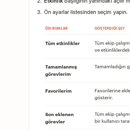
Etkinlik
başlığının yanındaki açılır 
Ön ayarlar listesinden seçim yapın.
ÖN AYARLAR
GÖSTERDIĞI ŞEY
Tüm etkinlikler
Tüm ekip çalışma 
ve etkinliklerdek
Tamamlanmış
Tamamladığın gö
görevlerim
Favorilerim
Favorilerine ekle
gösterir.
Son eklenen
Tüm ekip çalışma
bir kullanıcı tar
görevler