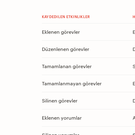
KAYDEDILEN ETKINLIKLER
H
Eklenen görevler
E
Düzenlenen görevler
D
Tamamlanan görevler
S
Tamamlanmayan görevler
E
Silinen görevler
D
Eklenen yorumlar
A
Silinen yorumlar
S