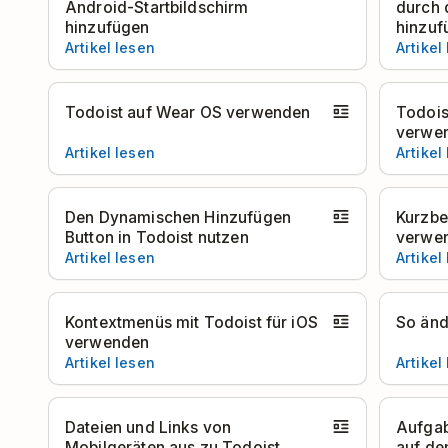
Android-Startbildschirm
durch 
hinzufügen
hinzuf
Artikel lesen
Artikel
Todoist auf Wear OS verwenden
Todois
verwe
Artikel lesen
Artikel
Den Dynamischen Hinzufügen
Kurzbe
Button in Todoist nutzen
verwe
Artikel lesen
Artikel
Kontextmenüs mit Todoist für iOS
So änd
verwenden
Artikel lesen
Artikel
Dateien und Links von
Aufgab
Mobilgeräten aus zu Todoist
auf de