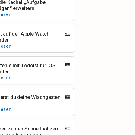
die Kachel „Aufgabe
ügen“ erweitern
 lesen
t auf der Apple Watch
nden
 lesen
fehle mit Todoist für iOS
nden
 lesen
erst du deine Wischgesten
 lesen
en zu den Schnellnotizen
m iPad hinzufügen