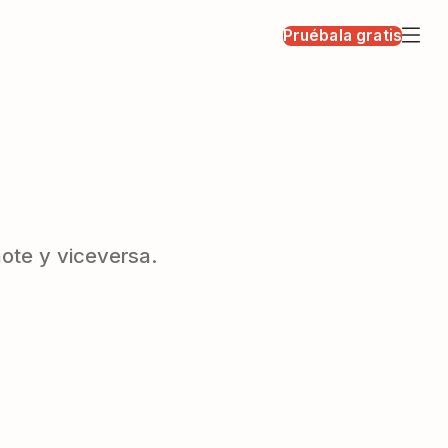
Pruébala gratis
note y viceversa.