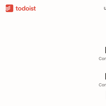
Con
Con