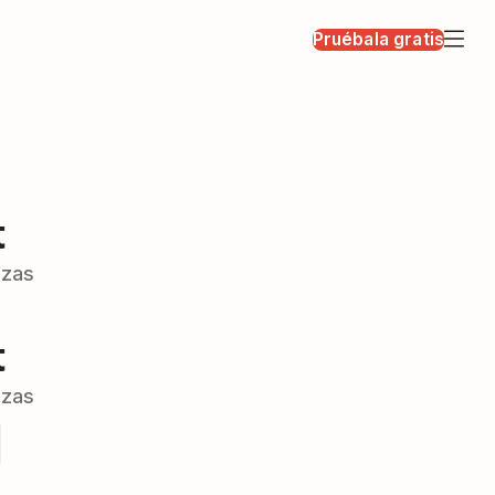
Pruébala gratis
t
izas
t
izas