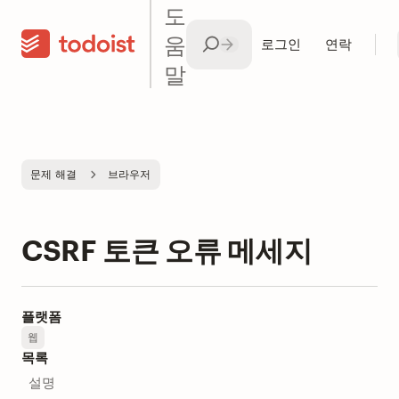
도
움
로그인
연락
말
문제 해결
브라우저
CSRF 토큰 오류 메세지
플랫폼
웹
목록
설명