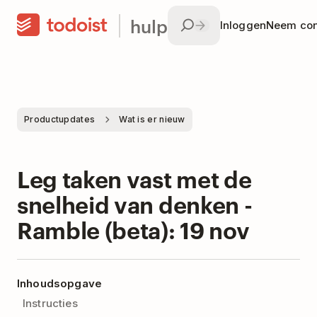
hulp
Inloggen
Neem con
Productupdates
Wat is er nieuw
Leg taken vast met de
snelheid van denken -
Ramble (beta): 19 nov
Inhoudsopgave
Instructies