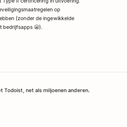
t Type II certificering in uitvoering.
veiligingsmaatregelen op
 hebben (zonder de ingewikkelde
 bedrijfsapps 😬).
t Todoist, net als miljoenen anderen.