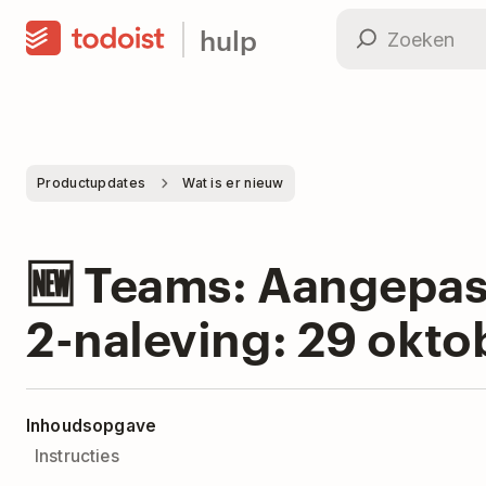
hulp
Productupdates
Wat is er nieuw
🆕 Teams: Aangepas
2-naleving: 29 okto
Inhoudsopgave
Instructies