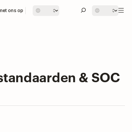
met ons op
mstandaarden & SOC