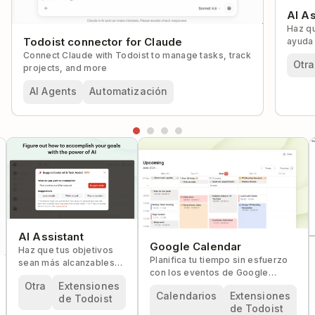
AI As
Haz qu
Todoist connector for Claude
ayuda 
Connect Claude with Todoist to manage tasks, track
Otra
projects, and more
AI Agents
Automatización
AI Assistant
Google Calendar
Haz que tus objetivos
Planifica tu tiempo sin esfuerzo
sean más alcanzables
con los eventos de Google
con la ayuda del la IA.
Calendar y las tareas de Todoist,
Otra
Extensiones
Calendarios
Extensiones
todo en un solo lugar.
de Todoist
de Todoist