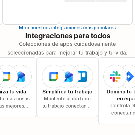
Mira nuestras integraciones más populares
Integraciones para todos
Colecciones de apps cuidadosamente
seleccionadas para mejorar tu trabajo y tu vida.
iza tu vida
Simplifica tu trabajo
Domina tu 
en equ
ta más cosas
Mantente al día todo
Controla e
las mejores
tu trabajo conectando
conectand
raciones de
tus herramientas de
correos elect
ist para la
trabajo con Todoist.
mensaje
uctividad
actividad
ersonal.