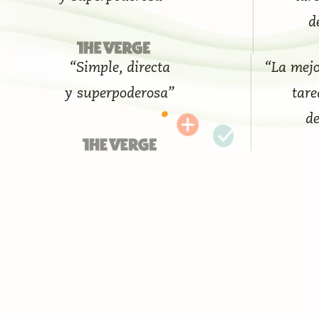
d
“Simple, directa
“La mejor ap
y superpoderosa”
tareas 
del m