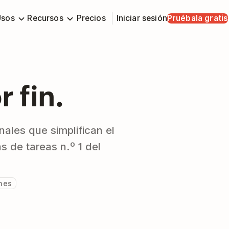
Usos
Recursos
Precios
Iniciar sesión
Pruébala gratis
r fin.
ales que simplifican el
as de tareas n.º 1 del
nes