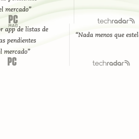
el mercado”
p de listas de
“Nada menos que estelar”
pendientes
ercado”