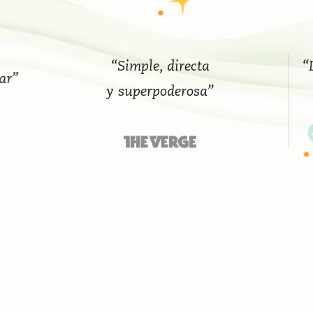
“Simple, directa
“La m
y superpoderosa”