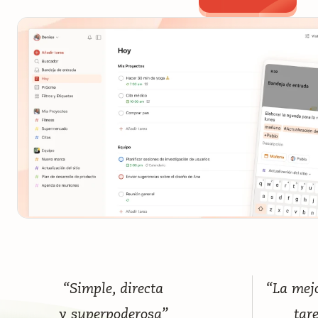
“Simple, directa
“La mejo
y superpoderosa”
tar