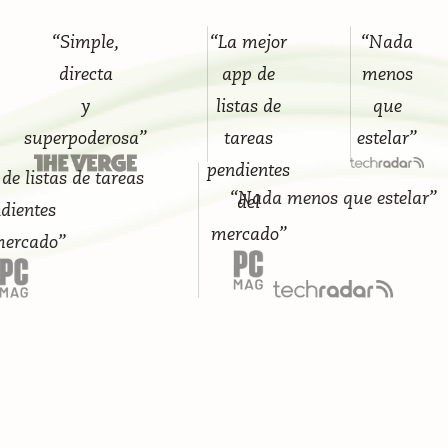
“Simple,
“La mejor
“Nada
directa
app de
menos
y
listas de
que
superpoderosa”
tareas
estelar”
pendientes
tas de tareas
“Nada menos que estelar”
del
es
mercado”
do”