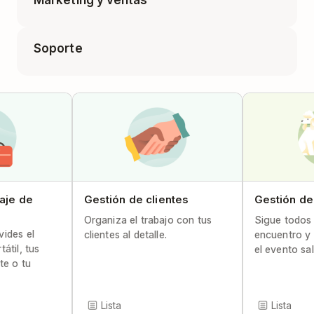
Marketing y ventas
Contrataciones
Planifica tu semestre (Educadores
Soporte
Calendario de contenido
Incorporación de personal
Artículo del centro de ayuda
Calendario de las redes sociales
Seguimiento de problemas técnico
iaje de
Gestión de clientes
Gestión de
Organiza el trabajo con tus
Sigue todos 
vides el
clientes al detalle.
encuentro y
átil, tus
el evento sa
te o tu
Lista
Lista