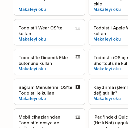
ekle
Makaleyi oku
Makaleyi oku
Todoist'i Wear OS'te
Todoist'i Apple 
kullan
kullan
Makaleyi oku
Makaleyi oku
Todoist'te Dinamik Ekle
Todoist'i iOS içi
butonunu kullan
Shortcuts ile kul
Makaleyi oku
Makaleyi oku
Bağlam Menülerini iOS'te
Kaydırma işlemle
Todoist ile kullan
değiştirilir?
Makaleyi oku
Makaleyi oku
Mobil cihazlarından
iPad'indeki Qui
Todoist'e dosya ve
(Hızlı Not) uygu