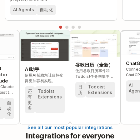
AI Agents
自动化
Chat
谷歌日历（全新）
t
AI助手
Connec
使用谷歌日历事件和
tor
ChatGP
使用AI帮助您让目标变
Todoist任务来集中计
aude
Todoist
得更加容易实现。
划您的时间，毫不费
AI
insight
日
Todoist
 Claude
力。
Agen
还
Todoist
project
历
Extensions
oist to
有
Extensions
your da
tasks,
更
自
more.
ojects,
多
s
动
e
化
See all our most popular integrations
Integrations for everyone