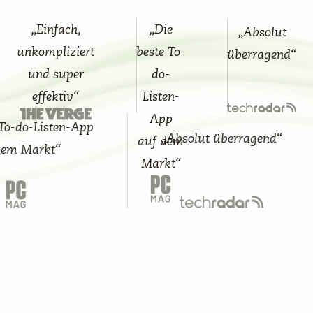
„Einfach,
„Die
„Absolut
unkompliziert
beste To-
überragend“
und super
do-
effektiv“
Listen-
App
do-Listen-App
„Absolut überragend“
auf dem
Markt“
Markt“