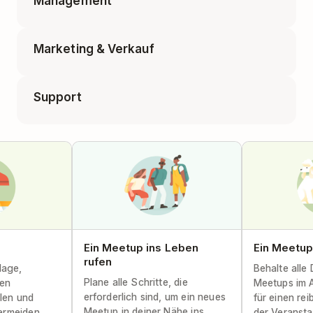
Management
Lernen einer Fremdsprache
Einkaufsliste
Marketing & Verkauf
Einzelgespräch
Planen für Lehrende
Support
Blogbeitrag
HR-Pipeline
Artikel für das Help Center
Content-Kalender
Feature-Anfragen
Ein Meetup ins Leben
Ein Meetup
rufen
lage,
Behalte alle 
Plane alle Schritte, die
den
Meetups im 
erforderlich sind, um ein neues
llen und
für einen re
Meetup in deiner Nähe ins
ermeiden.
der Veransta