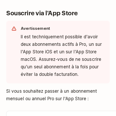
Non, malheureusement. Chaque compte doit
votre abonnement. Vous trouverez des
Souscrire via l'App Store
avoir son propre abonnement Pro.
instructions sur les demandes de
remboursement
ici
.
Avertissement
Il est techniquement possible d'avoir
deux abonnements actifs à Pro, un sur
l'App Store iOS et un sur l'App Store
macOS. Assurez-vous de ne souscrire
qu'un seul abonnement à la fois pour
éviter la double facturation.
Si vous souhaitez passer à un abonnement
mensuel ou annuel Pro sur l'App Store :