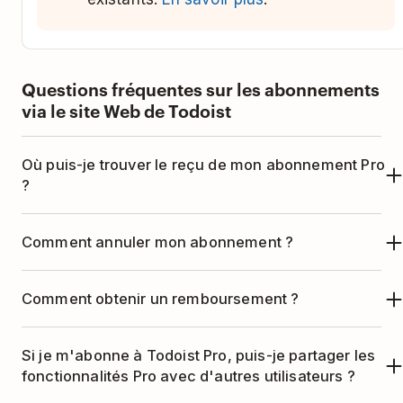
Questions fréquentes sur les abonnements
via le site Web de Todoist
Où puis-je trouver le reçu de mon abonnement Pro
?
Retrouvez et téléchargez les factures de votre
Comment annuler mon abonnement ?
abonnement Pro dans votre navigateur en
suivant
ces instructions
.
Pour annuler votre abonnement Pro, suivez
ces
Comment obtenir un remboursement ?
instructions
.
Si vous avez choisi un abonnement annuel, vous
Si je m'abonne à Todoist Pro, puis-je partager les
pouvez obtenir un remboursement dans les 30
fonctionnalités Pro avec d'autres utilisateurs ?
jours suivant l'achat ou le renouvellement de