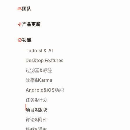
团队
产品更新
功能
Todoist & AI
Desktop Features
过滤器&标签
效率&Karma
Android&iOS功能
任务&计划
项目&版块
评论&附件
提醒&通知