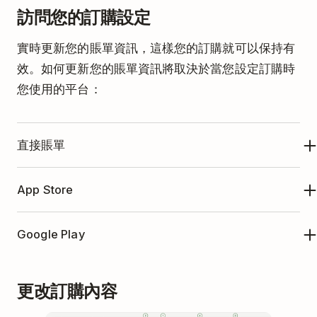
訪問您的訂購設定
實時更新您的賬單資訊，這樣您的訂購就可以保持有
效。如何更新您的賬單資訊將取決於當您設定訂購時
您使用的平台：
直接賬單
點擊左上方的
您的頭像
。
App Store
選擇
設定
。
您可以按照
Apple的說明
來在App Store中更改您的
打開
訂購
選項卡。
Google Play
賬單資訊。
點擊
前往賬單
。
您可以按照
Google的說明
來在Google Play中更改您
點擊
更新資訊
，在賬單資訊版塊下。
更改訂購內容
的賬單資訊。
更新您的資訊。