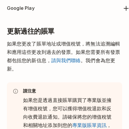
要查看和下載您的 Todoist 專業版收據副本，請按照
Google Play
這些指示
，從您選擇的設備查看購買歷史紀錄。
點擊左上角的頭像。
要查看和下載您的 Todoist 專業版收據副本，請按照
點擊
設定
。
更新過往的賬單
這些指示
來查找和下載您的 Google Play 商店收據。
開啟
訂購選項卡
。
如果您更改了賬單地址或增值稅號，將無法追溯編輯
點擊
前往賬單
。您將在新頁面上看到您的賬單資
和應用這些更改到過去的發票。如果您需要所有發票
訊。
都包括您的新信息，
請與我們聯絡
。我們會為您更
向下捲動至
發票歷史紀錄版塊
。
新。
點擊發票以下載副本。
請注意
您只能在Todoist網頁版和桌面版應用上下
如果您是透過直接賬單購買了專業版並擁
載發票，此功能無法在行動版應用中使
有增值稅號，您可以獲得增值稅退款和反
用。
向收費退款通知。請確保將您的增值稅號
和相關地址添加到您的
專業版賬單資訊
，