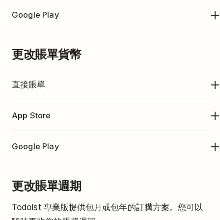
您可以按照
Apple的說明
來在App Store中更新您的
開啟
訂購選項卡
。
Google Play
卡片資訊。
點擊
前往賬單
。您將在新頁面上看到您的賬單資
您可以按照
Google的說明
來在Google Play中更新您
訊。
更改賬單貨幣
的卡片資訊。
點擊
添加付款方式
。
輸入您的新付款卡片資訊。
直接賬單
點擊
添加
來進行確認。
如果您需要更改帳單貨幣，您需要先取消您的
App Store
如果您想將新的付款卡設為默認，請點擊旁邊的
省略
Todoist 專業版訂購。然後，重新開始一個新的訂購
符號圖標
，然後選擇
設為默認
。
並選擇您偏好的貨幣。
如果您通過 Apple 的應用內購買訂購，並希望以其他
Google Play
貨幣支付專業版，请按照
这些说明
更改您的地区。
如果您想刪除任何舊卡片，請先確保您有一張有效的
如果您通过 Google Play 应用内购买訂購，并希望以
付款卡片。然後，點擊舊卡片旁邊的
省略符號圖標
，
更改賬單週期
其他貨幣支付專業版，请按照
这些说明
更改您的地
選擇
刪除
。
区。
Todoist 專業版提供包月或包年的訂購方案。您可以