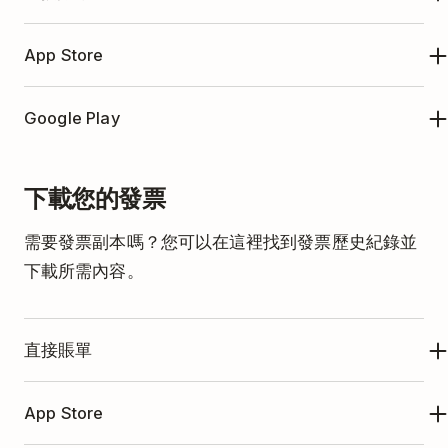
如果您需要更改帳單電子郵件地址，請
與我們聯絡
。
App Store
我們會手動為您更新帳單電子郵件地址。該更新將適
用於您日後下載的發票。
如果您通过 Apple 的應用内购买訂購，并且需要更改
Google Play
賬單郵件地址，请在
您的 Apple 帐户
中新增新电子邮
件或更改現有的电子邮件。
如果您通过 Google Play 应用内购买訂購，并且需要
下載您的發票
更改賬單电子邮件地址，请按照
这些说明
进行操作。
需要發票副本嗎？您可以在這裡找到發票歷史紀錄並
下載所需內容。
直接賬單
App Store
只有您的第一筆付款會觸發確認電子郵
件。我們不會針對每筆付款寄送發票。