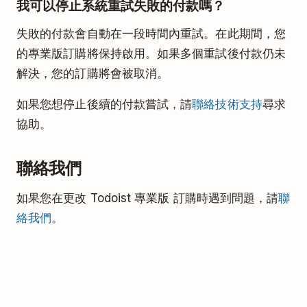
我可以停止系統重試失敗的付款嗎？
失去的功能列表。
取消訂購後，您仍可訪問專業版功能，直到過期。然
點擊
取消訂購
。
失敗的付款會自動在一段時間內重試。在此期間，您
後，您將回到免費方案。
的專業版訂購將保持啟用。如果多個重試後付款仍未
選擇取消的原因。提供您對方案的任何回饋。
解決，您的訂購將會被取消。
點擊
取消訂購
以確認。
如果您在購買或續訂後30天內取消了專業
如果您想停止後續的付款嘗試，請
聯絡技術支持
尋求
版訂購，您有資質獲得
全額退款
。
協助。
聯絡我們
如果您在更改 Todoist 專業版 訂購時遇到問題，請
聯
絡我們
。