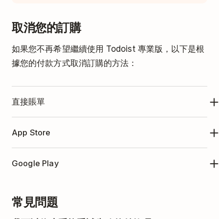
取消您的訂購
如果您不再希望繼續使用 Todoist 專業版，以下是根
據您的付款方式取消訂購的方法：
直接賬單
請在
https://todoist.com
上登入您的Todoist帳
App Store
戶。
如果您是透過 Apple 的應用程式內購買訂購，則會由
點擊左上方的
您的頭像
。
Google Play
App Store 管理。請按照
這些指示
在訂購續訂前取消
選擇
設定。
訂購。
如果您是透過 Google 的應用程式內購買訂購，則會
選擇
訂購選項卡
。
常見問題
由 Google Play 商店管理。請按照
這些指示
在訂購續
點擊
取消方案
。取消訂購後，您將看到一份您將
訂前取消。