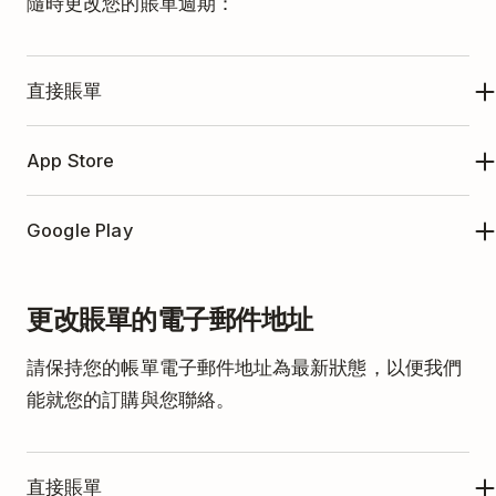
隨時更改您的賬單週期：
直接賬單
點擊左上方的
您的頭像
。
App Store
點擊
設定
。
要通過 App Store 更改您的訂購方案，無論是從包月
打開
訂購
選項卡。
Google Play
改為包年或反之，請按照
這些指示
。更改僅會在當前
點擊
前往賬單
。
週期結束時生效。
要透過 Google Play 更改您的訂購方案，無論是從包
點擊右側的
更新訂購
。
更改賬單的電子郵件地址
月改為包年或反之，
請按照這些指示
。根據訂購情
假設您有一個包年計劃，並且在訂購還剩下6個月時
況，您可能需要支付新方案的全額或差額。
選擇「包月」或「包年」選項卡。您將看到更新
將賬單更改為包月，您將繼續保持包年訂購直到它過
請保持您的帳單電子郵件地址為最新狀態，以便我們
後的訂購價格。
期。一旦您的訂購結束，新的包月賬單週期將會開
能就您的訂購與您聯絡。
點擊
繼續
來進行確認。
始。
直接賬單